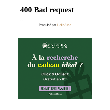
Propulsé par
HelloAsso