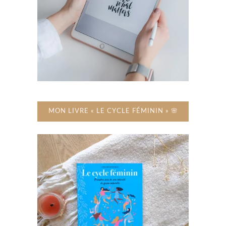
MON LIVRE « LE CYCLE FÉMININ » 🌸