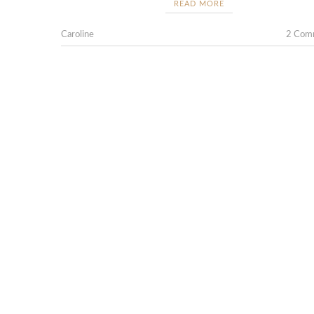
READ MORE
Caroline
2 Com