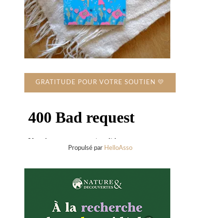
GRATITUDE POUR VOTRE SOUTIEN 💛
Propulsé par
HelloAsso