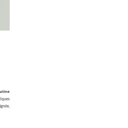
utine
iques
ignée,