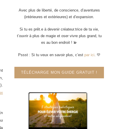
Avec plus de liberté, de conscience, d’aventures
(intérieures et extérieures) et d’expansion.
Si tu es prêt.e à devenir créateur.trice de ta vie,
t’ouvrir à plus de magie et oser vivre plus grand, tu
es au bon endroit ! 💫
Pssst : Si tu veux en savoir plus, c’est
par ici
. 💛
nt
TÉLÉCHARGE MON GUIDE GRATUIT !
n,
).
ux
En
au
la