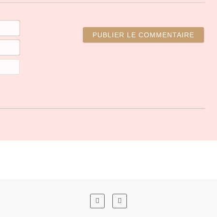
N
o
m
E
*
-
m
S
a
i
i
t
l
e
*
w
e
b