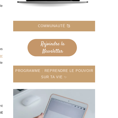
de
COMMUNAUTÉ 🥰
us
er
de
PROGRAMME : REPRENDRE LE POUVOIR
SUR TA VIE ✨
nt
nt