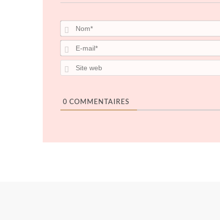
n
u
n
n
e
e
n
e
e
n
n
e
n
n
o
o
n
o
o
u
u
o
u
u
v
v
u
v
v
e
e
v
e
e
l
l
e
l
l
l
l
l
l
l
e
e
l
e
e
f
f
e
f
f
e
e
f
e
e
n
n
e
n
n
ê
ê
n
ê
ê
t
t
ê
t
t
r
r
t
r
r
e
0
COMMENTAIRES
e
r
e
e
)
)
e
)
)
)