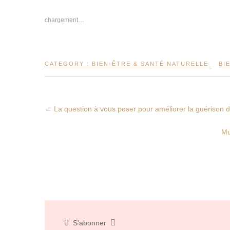
p
p
p
p
p
o
o
o
o
o
u
u
u
u
u
chargement…
r
r
r
r
r
p
p
p
p
p
a
a
a
a
a
r
r
r
r
r
t
t
t
t
t
a
a
a
a
a
CATEGORY :
BIEN-ÊTRE & SANTÉ NATURELLE
BI
g
g
g
g
g
e
e
e
e
e
r
r
r
r
r
s
s
s
s
s
u
u
u
u
u
r
r
r
r
r
F
P
W
L
T
←
La question à vous poser pour améliorer la guérison d
a
i
h
i
w
c
n
a
n
i
e
t
t
k
t
Mu
b
e
s
e
t
o
r
A
d
e
o
e
p
I
r
k
s
p
n
(
(
t
(
(
o
o
(
o
o
u
u
o
u
u
v
v
u
v
v
r
r
v
r
r
e
e
r
e
e
d
d
e
d
d
a
a
d
a
a
n
n
a
n
n
s
s
n
s
s
u
S’abonner
u
s
u
u
n