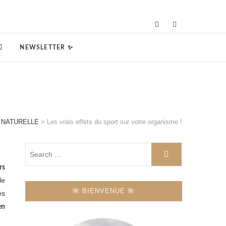
NEWSLETTER ✨
 NATURELLE
>
Les vrais effets du sport sur votre organisme !
rs
le
🌺 BIENVENUE 🌺
és
en