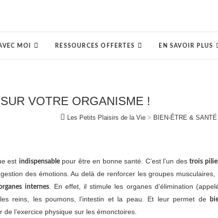
 AVEC MOI
RESSOURCES OFFERTES
EN SAVOIR PLUS
 SUR VOTRE ORGANISME !
Les Petits Plaisirs de la Vie
>
BIEN-ÊTRE & SANTÉ
ue est
pour être en bonne santé. C’est l’un des
indispensable
trois pilie
la gestion des émotions. Au delà de renforcer les groupes musculaires, 
. En effet, il stimule les organes d’élimination (appel
organes internes
 les reins, les poumons, l’intestin et la peau. Et leur permet de
bi
ir de l’exercice physique sur les émonctoires.