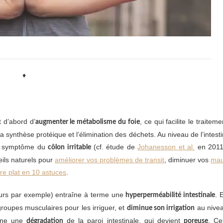
♦
t d’abord d’
, ce qui facilite le traiteme
augmenter le métabolisme du foie
a synthèse protéique et l’élimination des déchets. Au niveau de l’intesti
au symptôme du
(cf. étude de
Johanesson et al.
en 2011
côlon irritable
eils naturels pour
améliorer vos problèmes de transit
, diminuer vos
ma
re plat en 10 astuces
.
ours par exemple) entraîne à terme une
. 
hyperperméabilité intestinale
groupes musculaires pour les irriguer, et
au nive
diminue son irrigation
aîne une
de la paroi intestinale, qui devient
. Ce
dégradation
poreuse