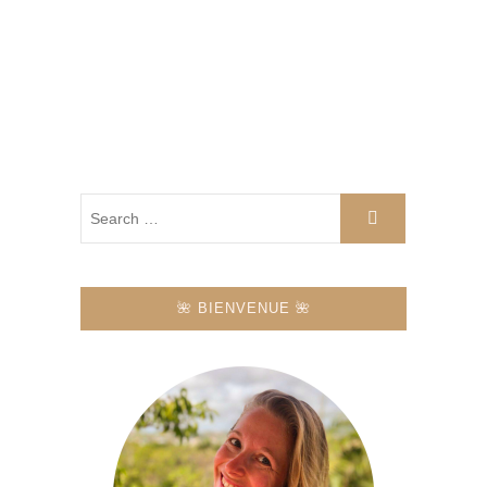
🌺 BIENVENUE 🌺