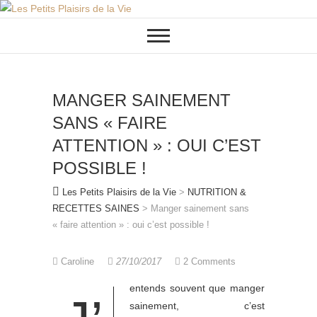
Skip
to
content
MANGER SAINEMENT
SANS « FAIRE
ATTENTION » : OUI C’EST
POSSIBLE !
Les Petits Plaisirs de la Vie
>
NUTRITION &
RECETTES SAINES
>
Manger sainement sans
« faire attention » : oui c’est possible !
Caroline
27/10/2017
2 Comments
entends souvent que manger
sainement, c’est