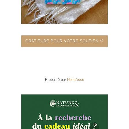
GRATITUDE POUR VOTRE SOUTIEN 💛
Propulsé par
HelloAsso