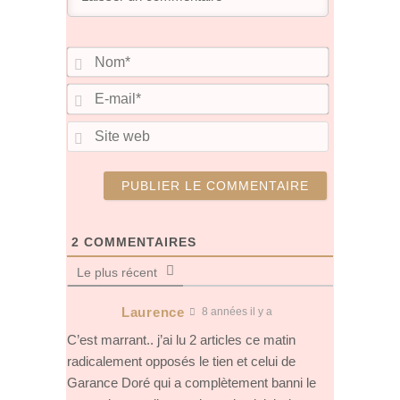
f
e
f
f
e
e
f
e
e
n
n
e
n
n
ê
ê
n
ê
ê
t
t
ê
t
t
r
N
r
t
r
r
e
o
e
r
e
e
)
m
)
e
)
)
E
*
)
-
m
S
a
i
i
t
l
e
*
w
e
b
2
COMMENTAIRES
Le plus récent
Laurence
8 années il y a
C’est marrant.. j’ai lu 2 articles ce matin
radicalement opposés le tien et celui de
Garance Doré qui a complètement banni le