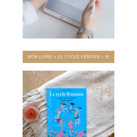
MON LIVRE « LE CYCLE FÉMININ » 🌸