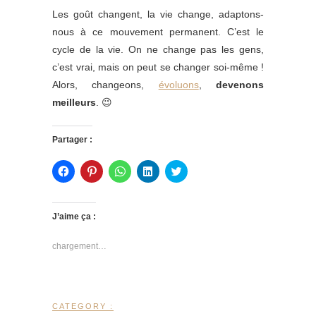
Les goût changent, la vie change, adaptons-
nous à ce mouvement permanent. C’est le
cycle de la vie. On ne change pas les gens,
c’est vrai, mais on peut se changer soi-même !
Alors, changeons,
évoluons
,
devenons
meilleurs
. 😉
Partager :
C
C
C
C
C
l
l
l
l
l
i
i
i
i
i
q
q
q
q
q
u
u
u
u
u
e
e
e
e
e
J’aime ça :
z
z
z
z
z
p
p
p
p
p
o
o
o
o
o
chargement…
u
u
u
u
u
r
r
r
r
r
p
p
p
p
p
a
a
a
a
a
r
r
r
r
r
t
t
t
t
t
CATEGORY :
a
a
a
a
a