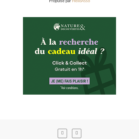
Propulsé par
HelloAsso