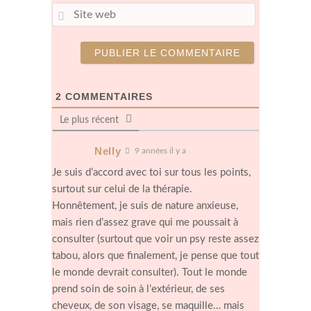
m
S
a
i
i
t
l
e
*
w
e
b
2
COMMENTAIRES
Le plus récent
Nelly
9 années il y a
Je suis d’accord avec toi sur tous les points,
surtout sur celui de la thérapie.
Honnêtement, je suis de nature anxieuse,
mais rien d’assez grave qui me poussait à
consulter (surtout que voir un psy reste assez
tabou, alors que finalement, je pense que tout
le monde devrait consulter). Tout le monde
prend soin de soin à l’extérieur, de ses
cheveux, de son visage, se maquille… mais