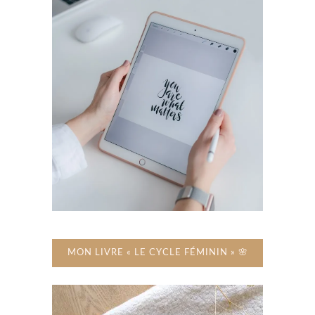
MON LIVRE « LE CYCLE FÉMININ » 🌸