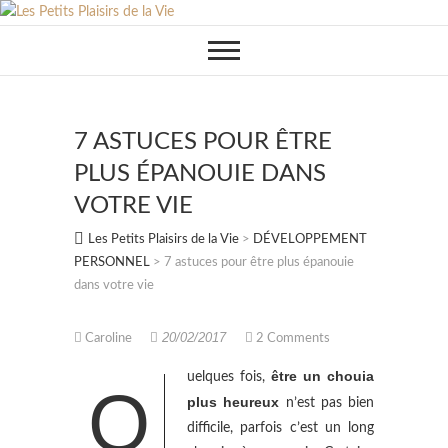
Skip
to
content
7 ASTUCES POUR ÊTRE
PLUS ÉPANOUIE DANS
VOTRE VIE
Les Petits Plaisirs de la Vie
>
DÉVELOPPEMENT
PERSONNEL
>
7 astuces pour être plus épanouie
dans votre vie
20/02/2017
Caroline
2 Comments
être un chouia
uelques fois,
Q
plus heureux
n’est pas bien
difficile, parfois c’est un long