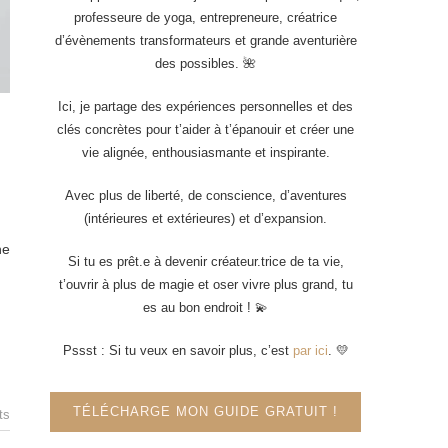
professeure de yoga, entrepreneure, créatrice
d’évènements transformateurs et grande aventurière
des possibles. 🌺
Ici, je partage des expériences personnelles et des
clés concrètes pour t’aider à t’épanouir et créer une
vie alignée, enthousiasmante et inspirante.
Avec plus de liberté, de conscience, d’aventures
(intérieures et extérieures) et d’expansion.
ne
Si tu es prêt.e à devenir créateur.trice de ta vie,
t’ouvrir à plus de magie et oser vivre plus grand, tu
es au bon endroit ! 💫
Pssst : Si tu veux en savoir plus, c’est
par ici
. 💛
TÉLÉCHARGE MON GUIDE GRATUIT !
ts