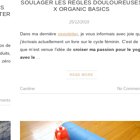
SOULAGER LES RÈGLES DOULOUREUSE
ES
X ORGANIC BASICS
TER
25/12/2019
Dans ma dernière
newsletter
, je vous informais avec joie q
j’écrivais actuellement un livre sur le cycle féminin. C’est de 
mps de
que m’est venue l’idée de
croiser ma passion pour le yo
duits,
avec le
…
 zéro
READ MORE
Caroline
No Commen
ments