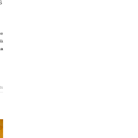
S
ue
là
ga
ts