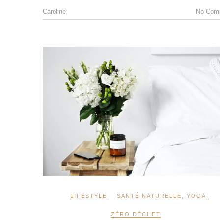
Caroline
No Com
LIFESTYLE
SANTÉ NATURELLE
,
YOGA
,
ZÉRO DÉCHET