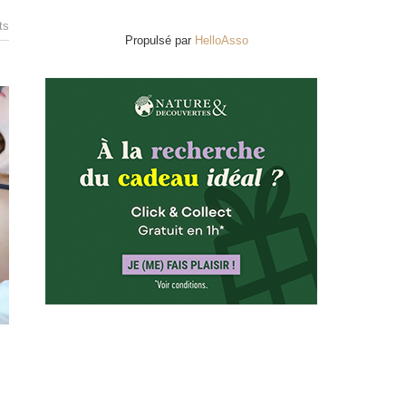
ts
Propulsé par
HelloAsso
R