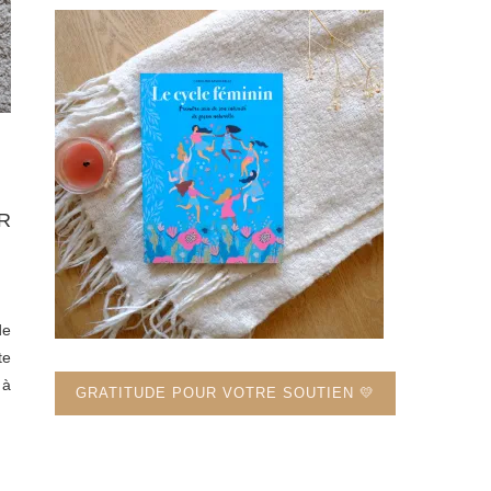
R
de
te
 à
GRATITUDE POUR VOTRE SOUTIEN 💛