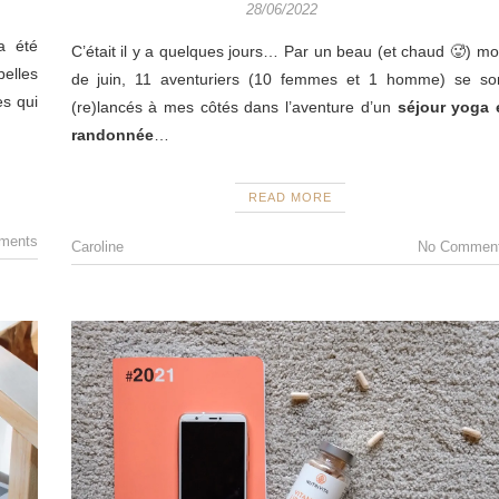
28/06/2022
a été
C’était il y a quelques jours… Par un beau (et chaud 🥵) mo
belles
de juin, 11 aventuriers (10 femmes et 1 homme) se so
es qui
(re)lancés à mes côtés dans l’aventure d’un
séjour yoga 
randonnée
…
READ MORE
ments
Caroline
No Commen