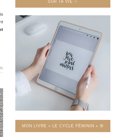
SUR TA VIE ✨
is
nt
et
ts
MON LIVRE « LE CYCLE FÉMININ » 🌸