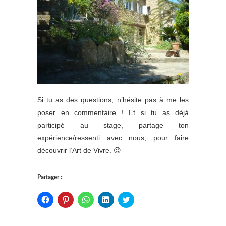
Si tu as des questions, n’hésite pas à me les
poser en commentaire ! Et si tu as déjà
participé au stage, partage ton
expérience/ressenti avec nous, pour faire
découvrir l’Art de Vivre. 😉
Partager :
C
C
C
C
C
l
l
l
l
l
i
i
i
i
i
q
q
q
q
q
u
u
u
u
u