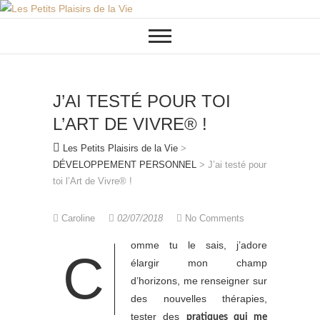
Skip
to
content
J’AI TESTÉ POUR TOI
L’ART DE VIVRE® !
Les Petits Plaisirs de la Vie
>
DÉVELOPPEMENT PERSONNEL
>
J’ai testé pour
toi l’Art de Vivre® !
Caroline
02/07/2018
No Comments
omme tu le sais, j’adore
C
élargir mon champ
d’horizons, me renseigner sur
des nouvelles thérapies,
tester des
pratiques qui me