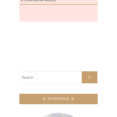
0
COMMENTAIRES
🌺 BIENVENUE 🌺