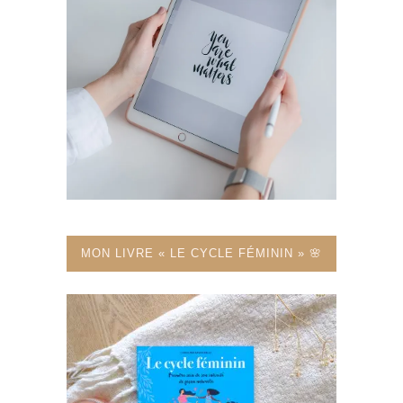
MON LIVRE « LE CYCLE FÉMININ » 🌸