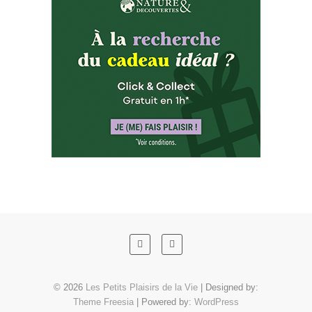
© 2026
Les Petits Plaisirs de la Vie
| Designed by:
Theme Freesia
| Powered by:
WordPress