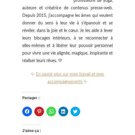
professeure de yoga,
auteure et créatrice de contenus presse-web.
Depuis 2015, j’accompagne les âmes qui veulent
donner du sens à leur vie à s’épanouir et se
révéler, dans la joie et le cœur. Je les aide à lever
leurs blocages intérieurs, à se reconnecter à
elles-mêmes et à libérer leur pouvoir personnel
pour vivre une vie alignée, magique, inspirante et
réaliser leurs rêves. 💛
✨
En savoir plus sur mon travail et mes
accompagnements
✨
Partager :
C
C
C
C
C
l
l
l
l
l
i
i
i
i
i
q
q
q
q
q
u
u
u
u
u
e
e
e
e
e
J’aime ça :
z
z
z
z
z