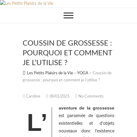
Skip
to
content
COUSSIN DE GROSSESSE :
POURQUOI ET COMMENT
JE L’UTILISE ?
Les Petits Plaisirs de la Vie
>
YOGA
>
Coussin de
grossesse : pourquoi et comment je l’utilise ?
06/01/2023
Caroline
No Comments
aventure de la grossesse
L’
est parsemée de questions
existentielles et d’objets
nouveaux donc l’existence