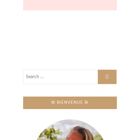
🌺 BIENVENUE 🌺