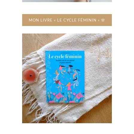
MON LIVRE « LE CYCLE FÉMININ » 🌸