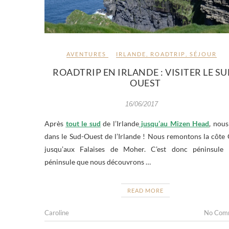
AVENTURES
IRLANDE
,
ROADTRIP
,
SÉJOUR
ROADTRIP EN IRLANDE : VISITER LE SU
OUEST
16/06/2017
Après
tout le sud
de l’Irlande
jusqu’au Mizen Head
, nous
dans le Sud-Ouest de l’Irlande ! Nous remontons la côte
jusqu’aux Falaises de Moher. C’est donc péninsule 
péninsule que nous découvrons …
READ MORE
Caroline
No Com