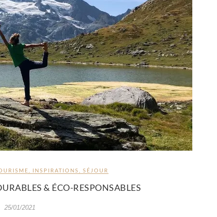
OURISME
,
INSPIRATIONS
,
SÉJOUR
 DURABLES & ÉCO-RESPONSABLES
25/01/2021