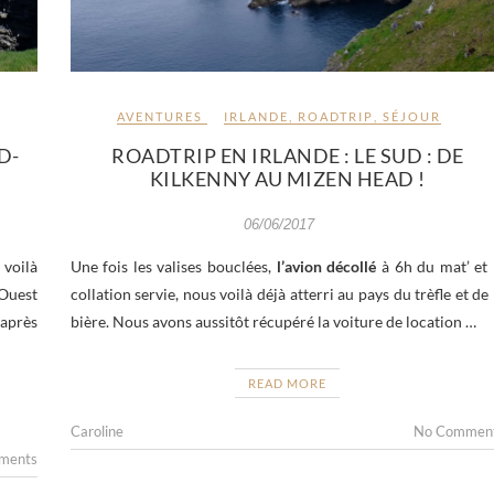
AVENTURES
IRLANDE
,
ROADTRIP
,
SÉJOUR
D-
ROADTRIP EN IRLANDE : LE SUD : DE
KILKENNY AU MIZEN HEAD !
06/06/2017
 voilà
Une fois les valises bouclées,
l’avion décollé
à 6h du mat’ et 
 Ouest
collation servie, nous voilà déjà atterri au pays du trèfle et de 
après
bière. Nous avons aussitôt récupéré la voiture de location …
READ MORE
Caroline
No Commen
ments