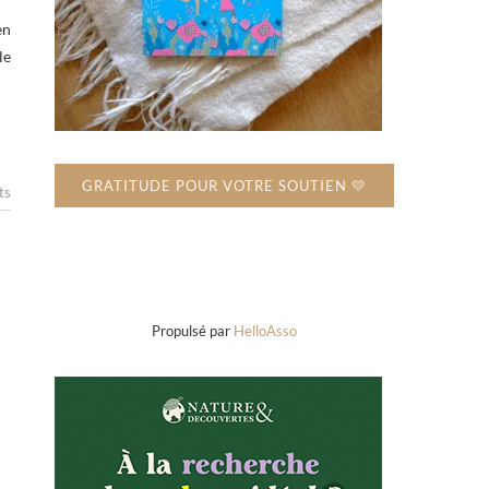
en
le
GRATITUDE POUR VOTRE SOUTIEN 💛
ts
Propulsé par
HelloAsso