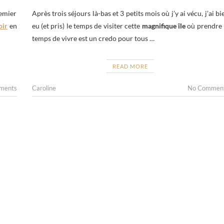
Après trois séjours là-bas et 3 petits mois où j’y ai vécu, j’ai bi
remier
eu (et pris) le temps de visiter cette
magnifique île
où prendre 
oir
en
temps de vivre est un credo pour tous …
READ MORE
Caroline
No Commen
ments