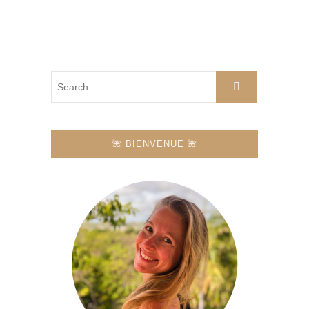
🌺 BIENVENUE 🌺