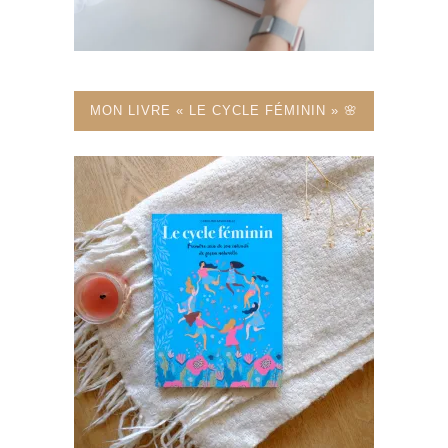
MON LIVRE « LE CYCLE FÉMININ » 🌸