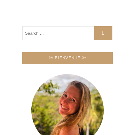
🌺 BIENVENUE 🌺