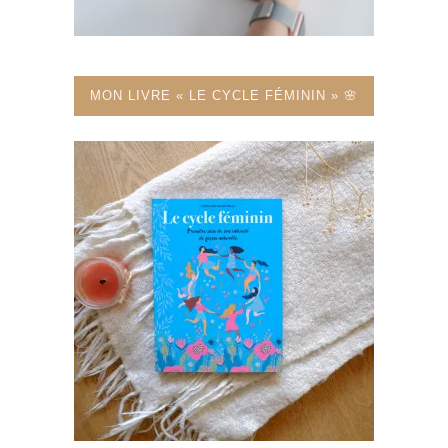
MON LIVRE « LE CYCLE FÉMININ » 🌸