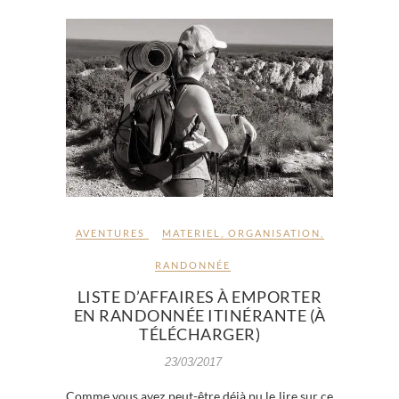
AVENTURES
MATERIEL
,
ORGANISATION
,
RANDONNÉE
LISTE D’AFFAIRES À EMPORTER
EN RANDONNÉE ITINÉRANTE (À
TÉLÉCHARGER)
23/03/2017
Comme vous avez peut-être déjà pu le lire sur ce