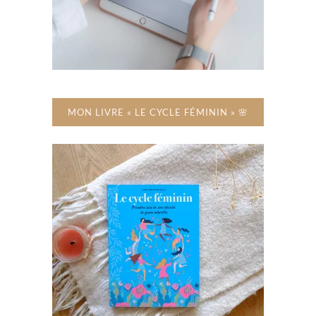
MON LIVRE « LE CYCLE FÉMININ » 🌸