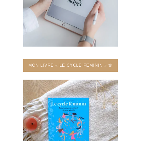
MON LIVRE « LE CYCLE FÉMININ » 🌸