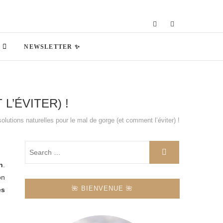
NEWSLETTER ✨
’ÉVITER) !
solutions naturelles pour le mal de gorge (et comment l’éviter) !
n
.
on
🌺 BIENVENUE 🌺
es