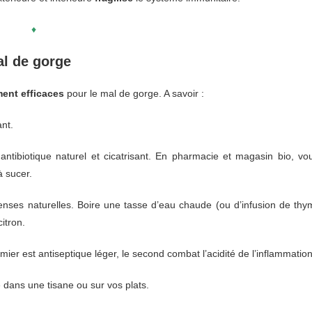
♦
al de gorge
ment efficaces
pour le mal de gorge. A savoir :
ant.
 antibiotique naturel et cicatrisant. En pharmacie et magasin bio, vo
à sucer.
fenses naturelles. Boire une tasse d’eau chaude (ou d’infusion de thy
itron.
ier est antiseptique léger, le second combat l’acidité de l’inflammation
 dans une tisane ou sur vos plats.