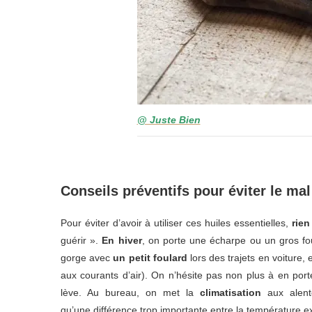
@ Juste Bien
Conseils préventifs pour éviter le ma
Pour éviter d’avoir à utiliser ces huiles essentielles,
rien
guérir ».
En hiver
, on porte une écharpe ou un gros fou
gorge avec
un petit foulard
lors des trajets en voiture, 
aux courants d’air). On n’hésite pas non plus à en por
lève. Au bureau, on met la
climatisation
aux alento
qu’une différence trop importante entre la température ex