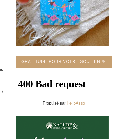
GRATITUDE POUR VOTRE SOUTIEN 💛
us
m)
Propulsé par
HelloAsso
.