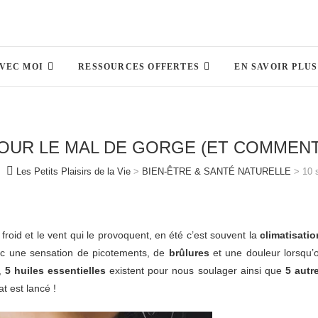
AVEC MOI
RESSOURCES OFFERTES
EN SAVOIR PLUS
OUR LE MAL DE GORGE (ET COMMENT L
Les Petits Plaisirs de la Vie
>
BIEN-ÊTRE & SANTÉ NATURELLE
>
10 
 froid et le vent qui le provoquent, en été c’est souvent la
climatisatio
ec une sensation de picotements, de
brûlures
et une douleur lorsqu’
,
5 huiles essentielles
existent pour nous soulager ainsi que
5 autr
t est lancé !