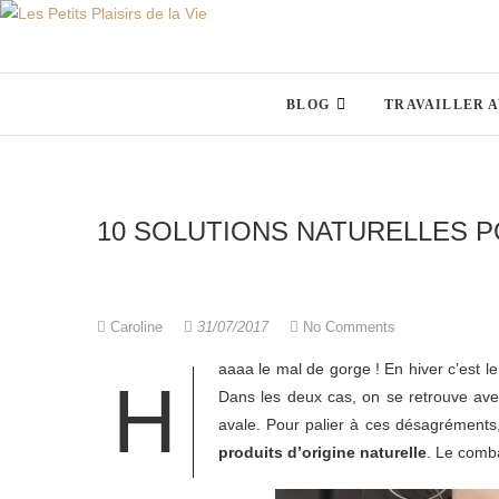
Skip
to
content
BLOG
TRAVAILLER 
10 SOLUTIONS NATURELLES P
Caroline
31/07/2017
No Comments
aaaa le mal de gorge ! En hiver c’est le
H
Dans les deux cas, on se retrouve av
avale. Pour palier à ces désagréments
produits d’origine naturelle
. Le comba