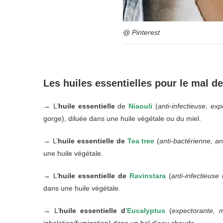
@ Pinterest
Les huiles essentielles pour le mal d
→ L’
huile essentielle
de
Niaouli
(
anti-infectieuse, ex
gorge), diluée dans une huile végétale ou du miel.
→ L’
huile essentielle
de
Tea tree
(
anti-bactérienne, ant
une huile végétale.
→ L’
huile essentielle de
Ravinstara
(
anti-infectieuse
dans une huile végétale.
→ L’
huile essentielle d
‘
Eucalyptus
(
expectorante, m