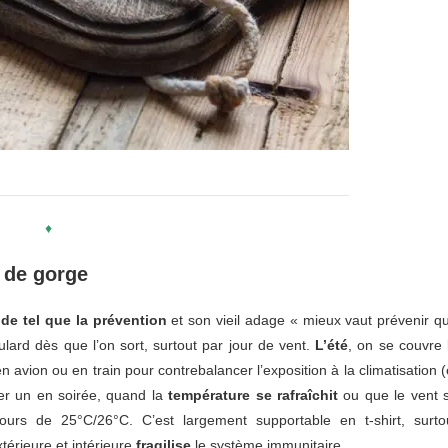
♦
l de gorge
 de tel que la prévention
et son vieil adage « mieux vaut prévenir q
lard dès que l’on sort, surtout par jour de vent.
L’été
, on se couvre 
en avion ou en train pour contrebalancer l’exposition à la climatisation (
ter un en soirée, quand la
température se rafraîchit
ou que le vent 
urs de 25°C/26°C. C’est largement supportable en t-shirt, surto
térieure et intérieure
fragilise
le système immunitaire.