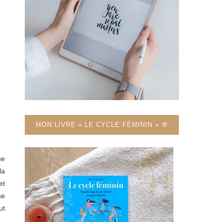
MON LIVRE « LE CYCLE FÉMININ » 🌸
ue
la
et
se
ut