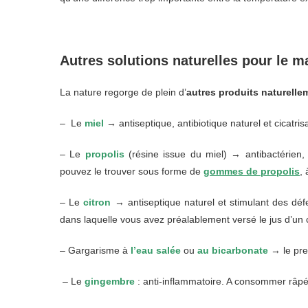
Autres solutions naturelles pour le m
La nature regorge de plein d’
autres produits naturelle
– Le
miel
→ a
ntiseptique, antibiotique naturel et cicatris
– Le
propolis
(résine issue du miel)
→
antibactérien,
pouvez le trouver sous forme de
gommes de propolis
, 
– Le
citron
→ a
ntiseptique naturel et stimulant des dé
dans laquelle vous avez préalablement versé le jus d’un c
– Gargarisme à
l’eau salée
ou
au bicarbonate
→ le prem
– Le
gingembre
: anti-inflammatoire. A consommer râpé