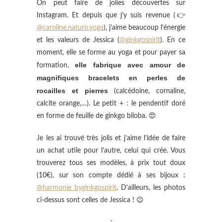
On peut faire de jolies découvertes sur
Instagram. Et depuis que j’y suis revenue (👉
@caroline.naturo.yoga
), j’aime beaucoup l’énergie
et les valeurs de Jessica (
@ginkgospirit
). En ce
moment, elle se forme au yoga et pour payer sa
elle fabrique avec amour de
formation,
magnifiques bracelets en perles de
rocailles et pierres
(calcédoine, cornaline,
calcite orange,…). Le petit + : le pendentif doré
en forme de feuille de ginkgo biloba. 😍
Je les ai trouvé très jolis et j’aime l’idée de faire
un achat utile pour l’autre, celui qui crée. Vous
trouverez tous ses modèles, à prix tout doux
(10€), sur son compte dédié à ses bijoux :
@harmonie_byginkgospirit
. D’ailleurs, les photos
ci-dessus sont celles de Jessica ! 😉