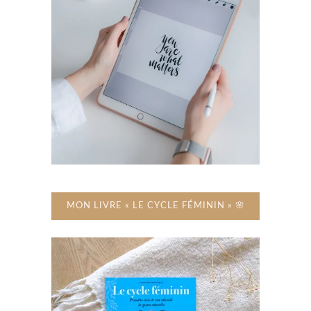
MON LIVRE « LE CYCLE FÉMININ » 🌸