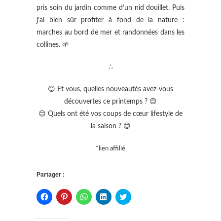
pris soin du jardin comme d’un nid douillet. Puis
j’ai bien sûr profiter à fond de la nature :
marches au bord de mer et randonnées dans les
collines. 🌱
∴
😊 Et vous, quelles nouveautés avez-vous
découvertes ce printemps ? 😊
😊 Quels ont été vos coups de cœur lifestyle de
la saison ? 😊
*lien affilié
Partager :
C
C
C
C
C
l
l
l
l
l
i
i
i
i
i
q
q
q
q
q