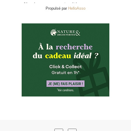
Propulsé par
HelloAsso