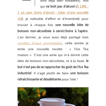
sont déjà bien installées). Moi
qui
ne boit pas d’alcool
(
À LIRE :
1 an sans boire d’alcool : bilan d’une nouvelle
, je redouble d’effort et d’inventivité pour
vie
)
trouver à chaque fois
une nouvelle idée de
.
boisson non-alcoolisée à servir/boire à l’apéro
L’an dernier, je vous avez déjà partagé mes
recettes d’eaux aromatisées
, cette année je
tente une nouvelle recette : « l’Ice Tea
maison ». C’est une amie qui m’a donné cette
idée de boisson non-alcoolisée, et à la base,
le
but n’est pas de se rapprocher du goût de l’Ice Tea
. Il s’agit plutôt de faire
industriel
une boisson
pour l’été !
rafraîchissante et désaltérante