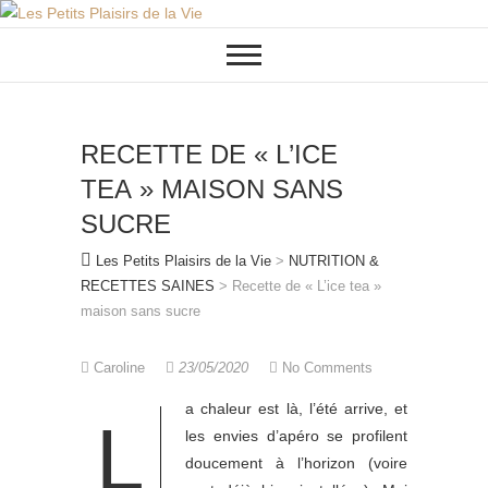
Skip
to
content
RECETTE DE « L’ICE
TEA » MAISON SANS
SUCRE
Les Petits Plaisirs de la Vie
>
NUTRITION &
RECETTES SAINES
>
Recette de « L’ice tea »
maison sans sucre
Caroline
23/05/2020
No Comments
a chaleur est là, l’été arrive, et
L
les envies d’apéro se profilent
doucement à l’horizon (voire