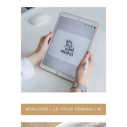
MON LIVRE « LE CYCLE FÉMININ » 🌸