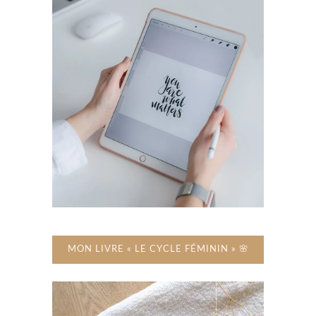
MON LIVRE « LE CYCLE FÉMININ » 🌸