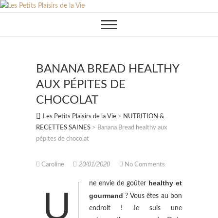
Skip
to
content
BANANA BREAD HEALTHY
AUX PÉPITES DE
CHOCOLAT
Les Petits Plaisirs de la Vie
>
NUTRITION &
RECETTES SAINES
>
Banana Bread healthy aux
pépites de chocolat
20/01/2020
Caroline
No Comments
healthy et
ne envie de goûter
U
gourmand
? Vous êtes au bon
endroit ! Je suis une