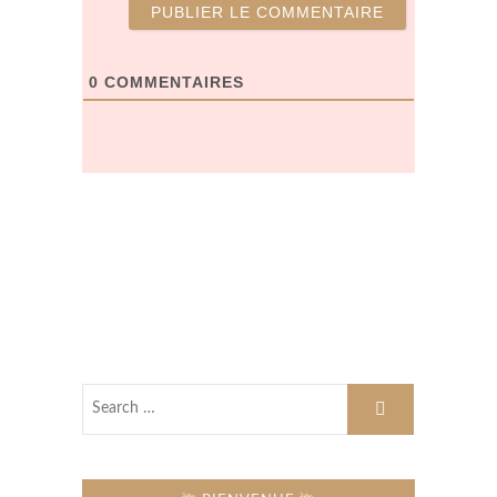
*
w
e
b
0
COMMENTAIRES