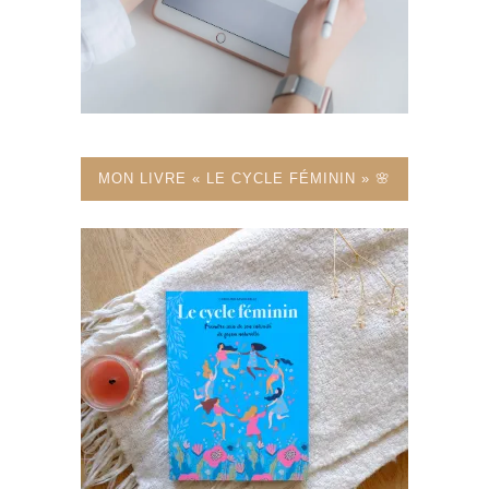
MON LIVRE « LE CYCLE FÉMININ » 🌸