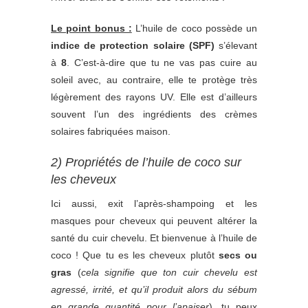
Le point bonus :
L’huile de coco possède un
indice de protection solaire (SPF)
s’élevant
à
8
. C’est-à-dire que tu ne vas pas cuire au
soleil avec, au contraire, elle te protège très
légèrement des rayons UV. Elle est d’ailleurs
souvent l’un des ingrédients des crèmes
solaires fabriquées maison.
2) Propriétés de l’huile de coco sur
les cheveux
Ici aussi, exit l’après-shampoing et les
masques pour cheveux qui peuvent altérer la
santé du cuir chevelu. Et bienvenue à l’huile de
coco ! Que tu es les cheveux plutôt
secs ou
gras
(
cela signifie que ton cuir chevelu est
agressé, irrité, et qu’il produit alors du sébum
en grande quantité pour l’apaiser
), tu peux