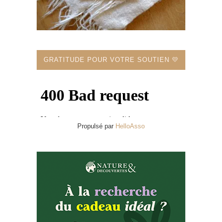
GRATITUDE POUR VOTRE SOUTIEN 💛
Propulsé par
HelloAsso