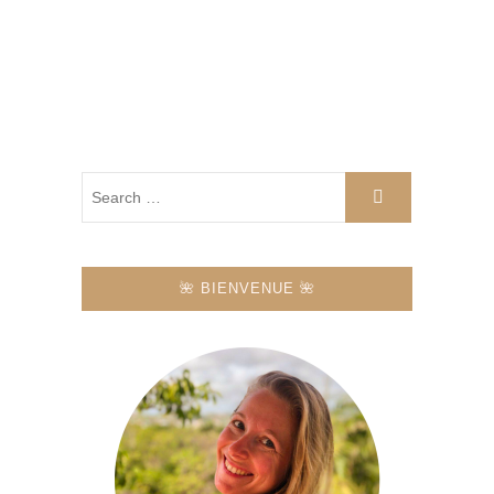
🌺 BIENVENUE 🌺