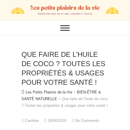
Skip
to
content
QUE FAIRE DE L’HUILE
DE COCO ? TOUTES LES
PROPRIÉTÉS & USAGES
POUR VOTRE SANTÉ !
Les Petits Plaisirs de la Vie
>
BIEN-ÊTRE &
SANTÉ NATURELLE
>
Que faire de l’huile de coco
? Toutes les propriétés & usages pour votre santé !
Caroline
19/06/2019
No Comments