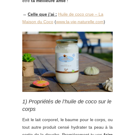
être
ta meilleure amie
!
→
Celle que j’ai :
Huile de coco crue – La
Maison du Coco
(
www.la-vie-naturelle.com
)
1) Propriétés de l’huile de coco sur le
corps
Exit le lait corporel, le baume pour le corps, ou
tout autre produit censé hydrater ta peau à la
sortie de la douche. Premièrement tu vas
faire