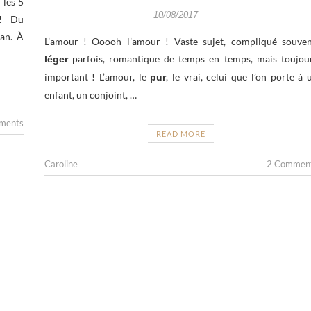
 les 5
10/08/2017
 ! Du
an. À
L’amour ! Ooooh l’amour ! Vaste sujet, compliqué souven
parfois, romantique de temps en temps, mais toujou
léger
important ! L’amour, le
, le vrai, celui que l’on porte à 
pur
enfant, un conjoint, …
ments
READ MORE
Caroline
2 Commen