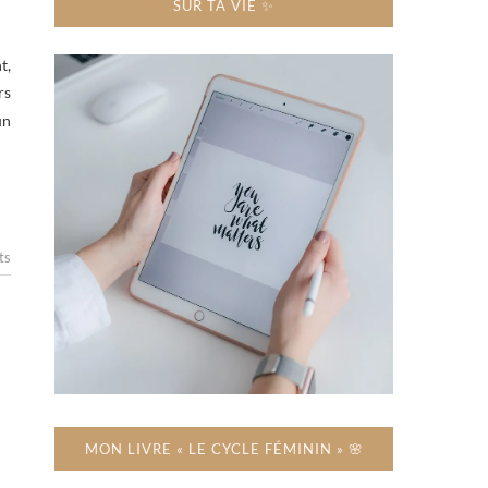
SUR TA VIE ✨
t,
rs
un
ts
MON LIVRE « LE CYCLE FÉMININ » 🌸