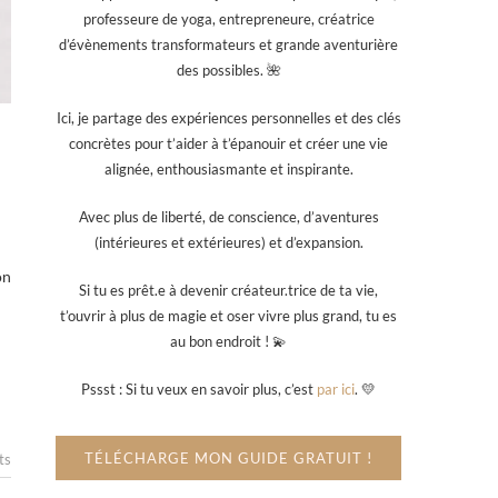
professeure de yoga, entrepreneure, créatrice
d’évènements transformateurs et grande aventurière
des possibles. 🌺
Ici, je partage des expériences personnelles et des clés
concrètes pour t’aider à t’épanouir et créer une vie
alignée, enthousiasmante et inspirante.
Avec plus de liberté, de conscience, d’aventures
(intérieures et extérieures) et d’expansion.
on
Si tu es prêt.e à devenir créateur.trice de ta vie,
t’ouvrir à plus de magie et oser vivre plus grand, tu es
au bon endroit ! 💫
Pssst : Si tu veux en savoir plus, c’est
par ici
. 💛
TÉLÉCHARGE MON GUIDE GRATUIT !
ts