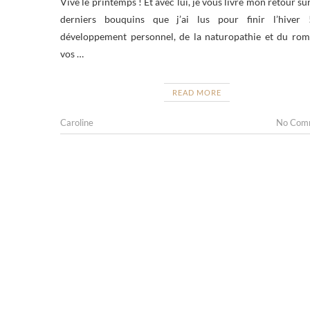
Vive le printemps ! Et avec lui, je vous livre mon retour sur
derniers bouquins que j’ai lus pour finir l’hiver
développement personnel, de la naturopathie et du rom
vos …
READ MORE
Caroline
No Com