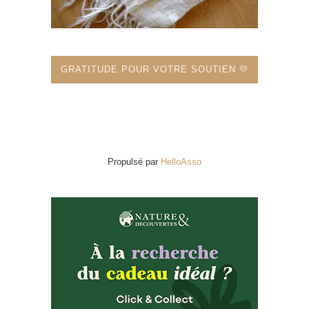
GRATITUDE POUR VOTRE SOUTIEN 💛
Propulsé par
HelloAsso