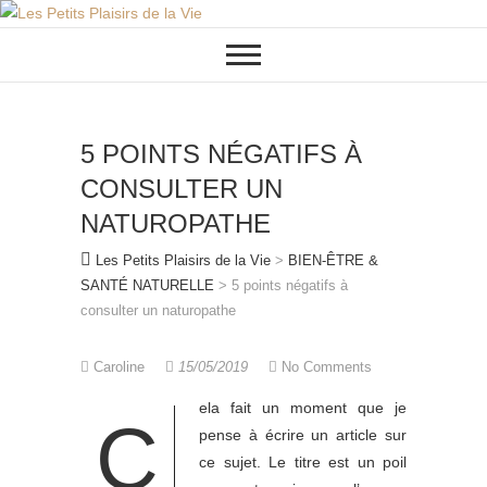
Skip
to
content
5 POINTS NÉGATIFS À
CONSULTER UN
NATUROPATHE
Les Petits Plaisirs de la Vie
>
BIEN-ÊTRE &
SANTÉ NATURELLE
>
5 points négatifs à
consulter un naturopathe
Caroline
15/05/2019
No Comments
ela fait un moment que je
C
pense à écrire un article sur
ce sujet. Le titre est un poil