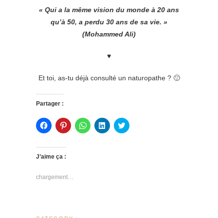
« Qui a la même vision du monde à 20 ans
qu’à 50, a perdu 30 ans de sa vie. »
(Mohammed Ali)
♥
Et toi, as-tu déjà consulté un naturopathe ? 🙂
Partager :
C
C
C
C
C
l
l
l
l
l
i
i
i
i
i
q
q
q
q
q
u
u
u
u
u
e
e
e
e
e
J’aime ça :
z
z
z
z
z
p
p
p
p
p
o
o
o
o
o
chargement…
u
u
u
u
u
r
r
r
r
r
p
p
p
p
p
a
a
a
a
a
r
r
r
r
r
t
t
t
t
t