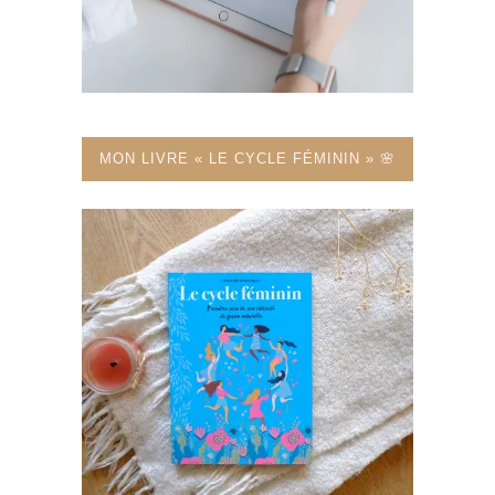
MON LIVRE « LE CYCLE FÉMININ » 🌸