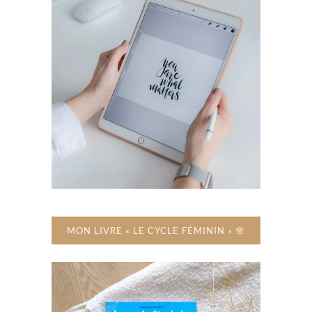
MON LIVRE « LE CYCLE FÉMININ » 🌸