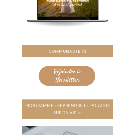
COMMUNAUTÉ 🥰
PROGRAMME : REPRENDRE LE POUVOIR
SUR TA VIE ✨