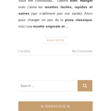
Vous me connaissez… J’adore
bien manger
mais j’aime les
recettes faciles, rapides et
. Alors
saines
(qui n’abîment pas ma santé)
pour changer un peu de la
,
pizza classique
voici une
…
recette originale et
READ MORE
Caroline
No Comments
🌺 BIENVENUE 🌺