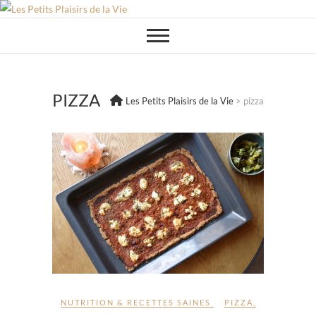
Skip
to
content
PIZZA
Les Petits Plaisirs de la Vie
>
pizza
NUTRITION & RECETTES SAINES
PIZZA
,