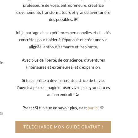
professeure de yoga, entrepreneure, créatrice
d’évènements transformateurs et grande aventurière
des possibles. 🌺
Ici, je partage des expériences personnelles et des clés
concrètes pour t’aider à t’épanouir et créer une vie
alignée, enthousiasmante et inspirante.
Avec plus de liberté, de conscience, d’aventures
le
(intérieures et extérieures) et d’expansion.
Si tu es prêt.e à devenir créateur.trice de ta vie,
t’ouvrir à plus de magie et oser vivre plus grand, tu es
au bon endroit ! 💫
Pssst : Si tu veux en savoir plus, c’est
par ici
. 💛
ts
TÉLÉCHARGE MON GUIDE GRATUIT !