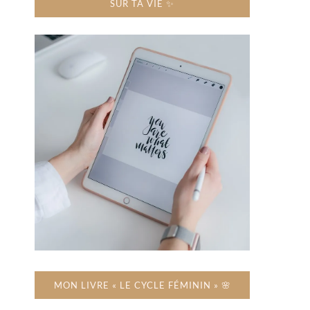
SUR TA VIE ✨
MON LIVRE « LE CYCLE FÉMININ » 🌸