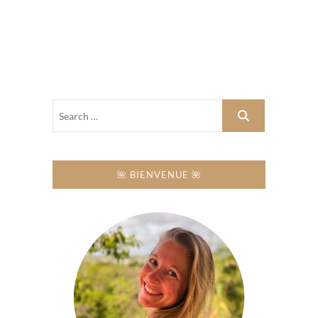
🌺 BIENVENUE 🌺