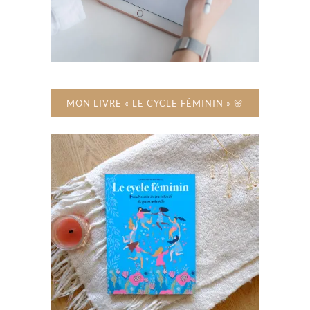
MON LIVRE « LE CYCLE FÉMININ » 🌸