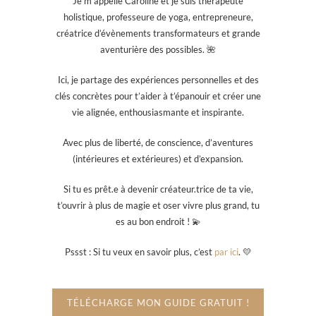
Je m’appelle Caroline et je suis thérapeute
holistique, professeure de yoga, entrepreneure,
créatrice d’évènements transformateurs et grande
aventurière des possibles. 🌺
Ici, je partage des expériences personnelles et des
clés concrètes pour t’aider à t’épanouir et créer une
vie alignée, enthousiasmante et inspirante.
Avec plus de liberté, de conscience, d’aventures
(intérieures et extérieures) et d’expansion.
Si tu es prêt.e à devenir créateur.trice de ta vie,
t’ouvrir à plus de magie et oser vivre plus grand, tu
es au bon endroit ! 💫
Pssst : Si tu veux en savoir plus, c’est
par ici
. 💛
TÉLÉCHARGE MON GUIDE GRATUIT !