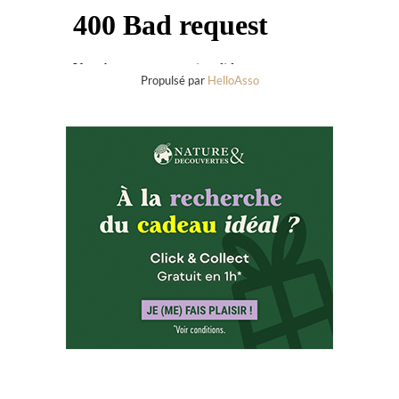
Propulsé par
HelloAsso