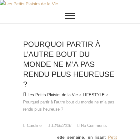
Skip
to
content
POURQUOI PARTIR À
L’AUTRE BOUT DU
MONDE NE M’A PAS
RENDU PLUS HEUREUSE
?
Les Petits Plaisirs de la Vie
>
LIFESTYLE
>
Pourquoi partir à l’autre bout du monde ne m’a pas
rendu plus heureuse ?
Caroline
13/05/2018
No Comments
ette semaine, en lisant
Petit