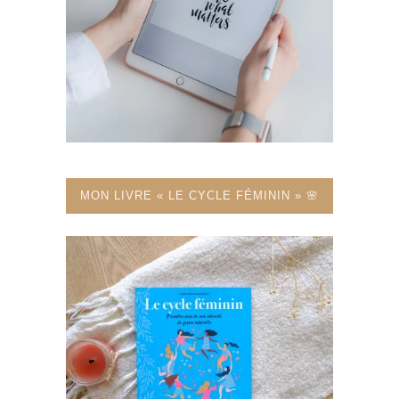
MON LIVRE « LE CYCLE FÉMININ » 🌸