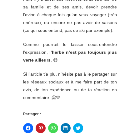
sa famille et de ses amis, devoir prendre
l’avion à chaque fois qu’on veux voyager (très
onéreux), ou encore ne pas avoir de saisons
(ce qui sous entend, pas de ski par exemple).
Comme pourrait le laisser sous-entendre
l’expression,
l’herbe n’est pas toujours plus
verte ailleurs
. 😊
Si l’article t’a plu, n’hésite pas à le partager sur
les réseaux sociaux et à me faire part de ton
avis, de ton expérience ou de ta réaction en
commentaire. 🤗💛
Partager :
C
C
C
C
C
l
l
l
l
l
i
i
i
i
i
q
q
q
q
q