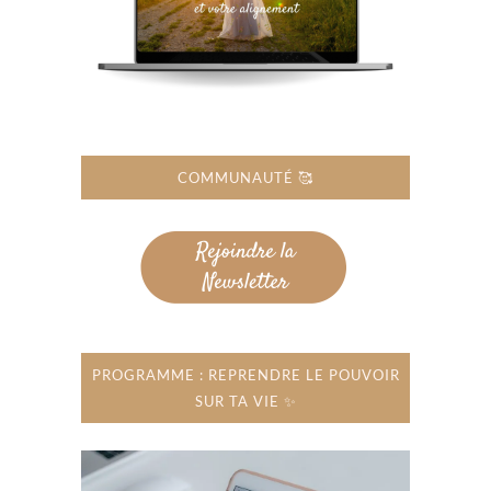
COMMUNAUTÉ 🥰
PROGRAMME : REPRENDRE LE POUVOIR
SUR TA VIE ✨