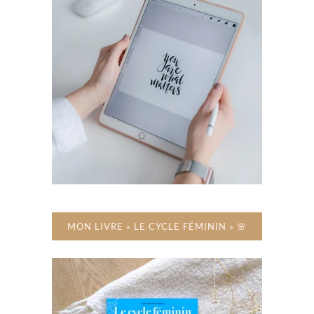
MON LIVRE « LE CYCLE FÉMININ » 🌸