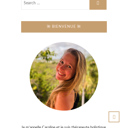
🌺 BIENVENUE 🌺
Je m’appelle Caroline et je suis thérapeute holistique,