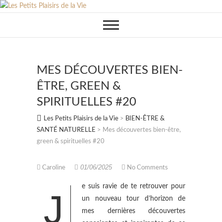
Skip
to
content
MES DÉCOUVERTES BIEN-
ÊTRE, GREEN &
SPIRITUELLES #20
Les Petits Plaisirs de la Vie
>
BIEN-ÊTRE &
SANTÉ NATURELLE
>
Mes découvertes bien-être,
green & spirituelles #20
01/06/2025
Caroline
No Comments
e suis ravie de te retrouver pour
J
un nouveau tour d’horizon de
mes dernières découvertes