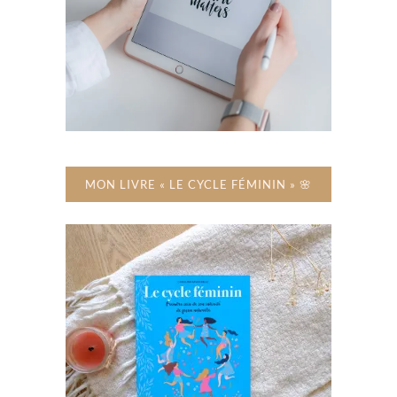
MON LIVRE « LE CYCLE FÉMININ » 🌸