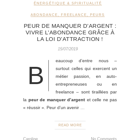
ÉNERGÉTIQUE & SPIRITUALITÉ
ABONDANCE
,
FREELANCE
,
PEURS
PEUR DE MANQUER D’ARGENT :
VIVRE L’ABONDANCE GRÂCE À
LA LOI D’ATTRACTION !
15/07/2019
eaucoup d’entre nous –
B
surtout celles qui exercent un
métier passion, en auto-
entrepreneuses ou en
freelance – sont tiraillées par
la
peur de manquer d’argent
et celle ne pas
« réussir ». Peur d’un avenir
…
READ MORE
Caroline
No Comments