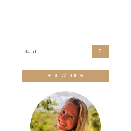
🌺 BIENVENUE 🌺