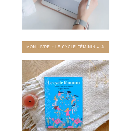
MON LIVRE « LE CYCLE FÉMININ » 🌸