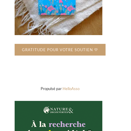
GRATITUDE POUR VOTRE SOUTIEN 💛
Propulsé par
HelloAsso