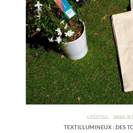
LIFESTYLE
MADE IN
TEXTIL’LUMINEUX : DES T