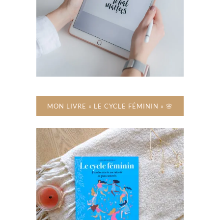
MON LIVRE « LE CYCLE FÉMININ » 🌸